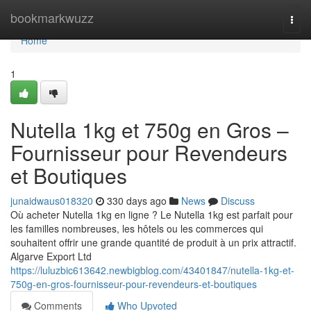
Home
bookmarkwuzz
Togg
navi
Home
1
Nutella 1kg et 750g en Gros –
Fournisseur pour Revendeurs
et Boutiques
junaidwaus018320
330 days ago
News
Discuss
Où acheter Nutella 1kg en ligne ? Le Nutella 1kg est parfait pour
les familles nombreuses, les hôtels ou les commerces qui
souhaitent offrir une grande quantité de produit à un prix attractif.
Algarve Export Ltd
https://luluzbic613642.newbigblog.com/43401847/nutella-1kg-et-
750g-en-gros-fournisseur-pour-revendeurs-et-boutiques
Comments
Who Upvoted