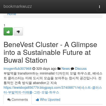
Home
bookmarkwuzz
Togg
navi
Home
1
BeneVest Cluster - A Glimpse
into a Sustainable Future at
Buwal Station
imogenflub307968
329 days ago
News
Discuss
부발역을 transform하는 minimalist 디자인의 모델 하우스로, 베네스
트 클러스터는 미래 도시의 모습을 보여주는 창시적 공간입니다. 전
통적인 건축 방식을 abandon고 지속
https://lewisboja856779.blogpayz.com/37408871/베네스트-클러스
터-부발역의-미래를-그린-모델-하우스
Comments
Who Upvoted