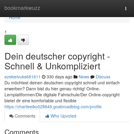
Home
bookmarkwuzz
Togg
navi
Home
1
Dein deutscher copyright -
Schnell & Unkompliziert
ezekielvuks681611
330 days ago
News
Discuss
Du möchtest deinen deutschen copyright schnell und einfach
erwerben? Dann bist du hier genau richtig! Online-
Lernplattformen/Die digitale Fahrschule/Der Online-copyright
bietet dir eine komfortable und flexible
https://charlieeiko028849.goabroadblog.com/profile
Comments
Who Upvoted
Comments