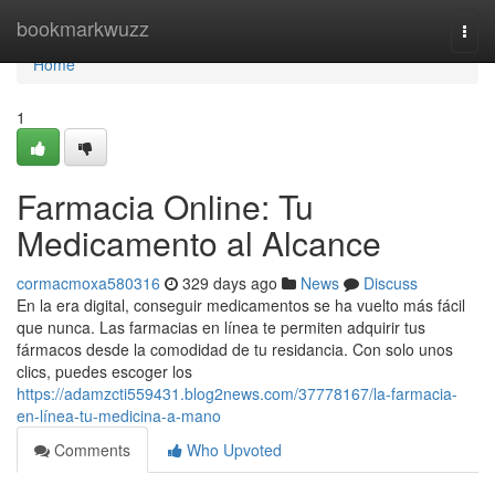
Home
bookmarkwuzz
Togg
navi
Home
1
Farmacia Online: Tu
Medicamento al Alcance
cormacmoxa580316
329 days ago
News
Discuss
En la era digital, conseguir medicamentos se ha vuelto más fácil
que nunca. Las farmacias en línea te permiten adquirir tus
fármacos desde la comodidad de tu residancia. Con solo unos
clics, puedes escoger los
https://adamzcti559431.blog2news.com/37778167/la-farmacia-
en-línea-tu-medicina-a-mano
Comments
Who Upvoted