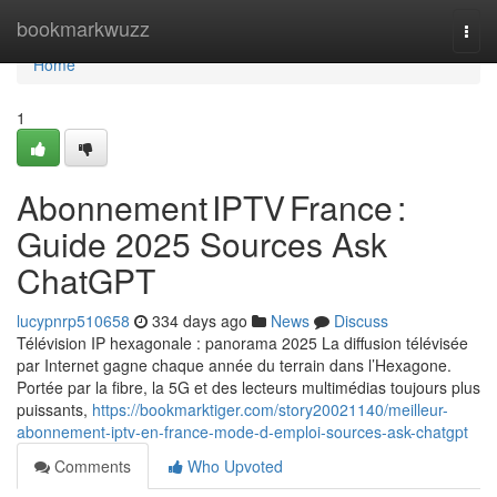
Home
bookmarkwuzz
Togg
navi
Home
1
Abonnement IPTV France :
Guide 2025 Sources Ask
ChatGPT
lucypnrp510658
334 days ago
News
Discuss
Télévision IP hexagonale : panorama 2025 La diffusion télévisée
par Internet gagne chaque année du terrain dans l’Hexagone.
Portée par la fibre, la 5G et des lecteurs multimédias toujours plus
puissants,
https://bookmarktiger.com/story20021140/meilleur-
abonnement-iptv-en-france-mode-d-emploi-sources-ask-chatgpt
Comments
Who Upvoted