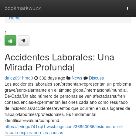
Home
bookmarkwuzz
Togg
navi
Home
1
Accidentes Laborales: Una
Mirada Profunda|
dalez691hmq0
332 days ago
News
Discuss
Los accidentes laborales son/presentan/representan un problema
grave/serio/alarmante en el ámbito global/internacional/mundial.
De/Cada/Un alto número de personas se ven afectadas/sufren
consecuencias/experimentan lesiones cada año como resultado
de incidencias/accidentes/eventos que ocurren en sus lugares de
trabajo/laborales/profesionales. Es fundamental
identificar/evaluar/comprend...
https://irvingo741xqi1.wssblogs.com/36850066/lesiones-en-el-
trabajo-explorando-las-causas