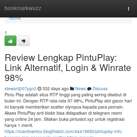
Home
bookmarkwuzz
Togg
navi
Home
1
Review Lengkap PintuPlay:
Link Alternatif, Login & Winrate
98%
stewartj207ygn2
332 days ago
News
Discuss
Pintu Play adalah situs RTP tinggi yang paling sering disebut di
bulan ini. Dengan RTP rata-rata 97-98%, PintuPlay slot gacor hari
ini banyak memberikan scatter olympus kepada para pemain.
Akses PintuPlay anti blokir bisa didapatkan di telegram resmi
yang online 24 jam. Silakan buka pintuslot.xyz untuk registrasi
hanya 1 menit.
https://ricardowvtox.blogthisbiz.com/44419692/pintuplay-info-