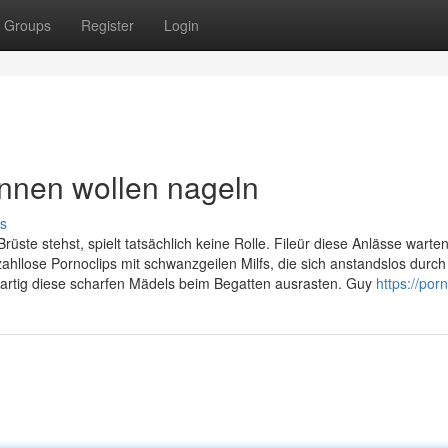
Groups
Register
Login
innen wollen nageln
s
ste stehst, spielt tatsächlich keine Rolle. Fileür diese Anlässe warten
ahllose Pornoclips mit schwanzgeilen Milfs, die sich anstandslos durch
bartig diese scharfen Mädels beim Begatten ausrasten. Guy
https://por