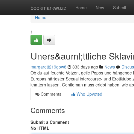
Home
bookmarkwuzz
Home
New
Submit
Home
1
Uners&auml;ttliche Sklav
margarett219gow8
333 days ago
News
Discus
Ob du auf feuchte Votzen, geile Popos und hängende Brü
Europas härtester Sexual intercourse- und Erotiktube z
knattern lassen. Gentleman muss erlebt haben, wie a
Comments
Who Upvoted
Comments
Submit a Comment
No HTML