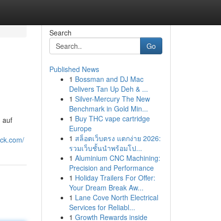
Search
Go
Published News
1
Bossman and DJ Mac
Delivers Tan Up Deh & ...
1
Silver-Mercury The New
Benchmark in Gold Min...
1
Buy THC vape cartridge
 auf
Europe
1
สล็อตเว็บตรง แตกง่าย 2026:
nck.com/
รวมเว็บชั้นนำพร้อมโป...
1
Aluminium CNC Machining:
Precision and Performance
1
Holiday Trailers For Offer:
Your Dream Break Aw...
1
Lane Cove North Electrical
Services for Reliabl...
1
Growth Rewards inside