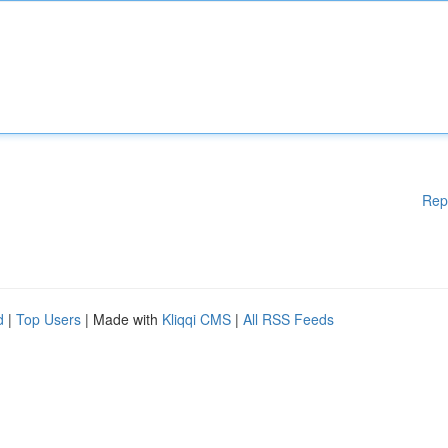
Rep
d
|
Top Users
| Made with
Kliqqi CMS
|
All RSS Feeds