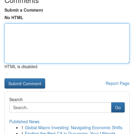
Submit a Comment
No HTML
HTML is disabled
Report Page
Search
Go
Published News
1
Global Macro Investing: Navigating Economic Shifts
1
Finding the Best CA in Gurugram: Your Ultimate ...