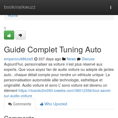
Home
bookmarkwuzz
Togg
navi
Home
1
Guide Complet Tuning Auto
emperoru986zis5
337 days ago
News
Discuss
Aujourd’hui, personnaliser sa voiture n’est plus réservé aux
experts. Que vous soyez fan de audio voiture ou adepte de jantes
auto , chaque détail compte pour rendre un véhicule unique. La
personnalisation automobile allie technologie, esthétique et
originalité. Audio voiture et sono L’ sono voiture est devenu un
élément
https://ricardo3m050.luwebs.com/38012356/tout-savoir-
sur-audio-voiture
Comments
Who Upvoted
Comments