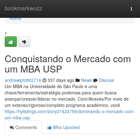
Home
bookmarkwuzz
Togg
navi
Home
1
Conquistando o Mercado com
um MBA USP
andrewiptz802716
337 days ago
News
Discuss
Um MBA na Universidade de São Paulo é uma
chave/ferramenta/estratégia poderosa para quem busca
avançar/crescer/liderar no mercado. Com/Através/Por meio de
um extenso/rigoroso/completo programa académico, você
https://hylistings.com/story21424759/dominando-o-mercado-com-
um-mba-usp
Comments
Who Upvoted