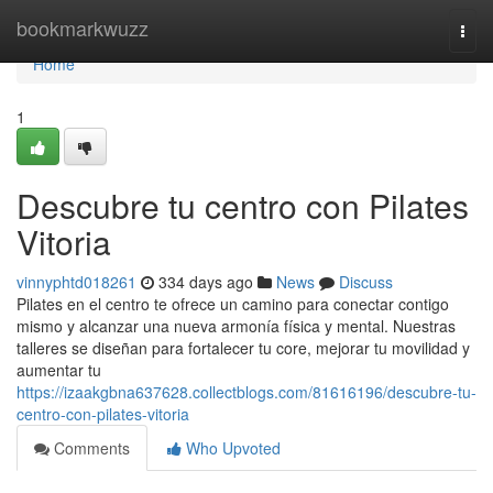
Home
bookmarkwuzz
Togg
navi
Home
1
Descubre tu centro con Pilates
Vitoria
vinnyphtd018261
334 days ago
News
Discuss
Pilates en el centro te ofrece un camino para conectar contigo
mismo y alcanzar una nueva armonía física y mental. Nuestras
talleres se diseñan para fortalecer tu core, mejorar tu movilidad y
aumentar tu
https://izaakgbna637628.collectblogs.com/81616196/descubre-tu-
centro-con-pilates-vitoria
Comments
Who Upvoted