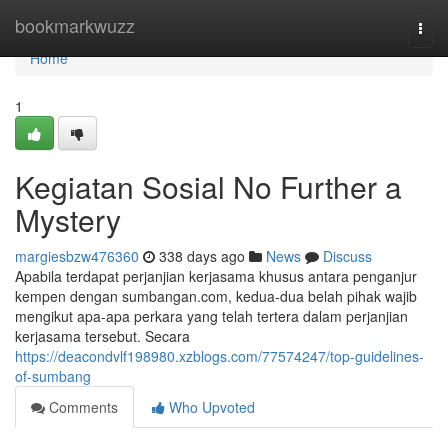
Home
bookmarkwuzz
Togg
navi
Home
1
Kegiatan Sosial No Further a
Mystery
margiesbzw476360
338 days ago
News
Discuss
Apabila terdapat perjanjian kerjasama khusus antara penganjur
kempen dengan sumbangan.com, kedua-dua belah pihak wajib
mengikut apa-apa perkara yang telah tertera dalam perjanjian
kerjasama tersebut. Secara
https://deacondvlf198980.xzblogs.com/77574247/top-guidelines-
of-sumbang
Comments
Who Upvoted