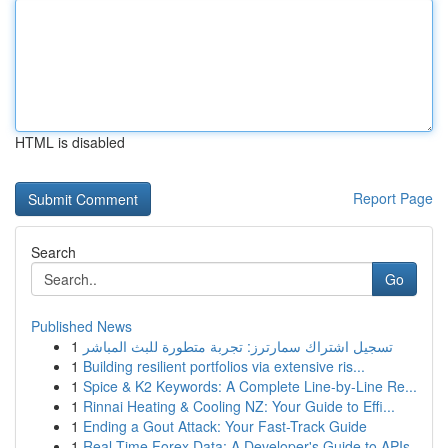
HTML is disabled
Report Page
Search
Go
Published News
1
تسجيل اشتراك سمارترز: تجربة متطورة للبث المباشر
1
Building resilient portfolios via extensive ris...
1
Spice & K2 Keywords: A Complete Line-by-Line Re...
1
Rinnai Heating & Cooling NZ: Your Guide to Effi...
1
Ending a Gout Attack: Your Fast-Track Guide
1
Real-Time Forex Data: A Developer's Guide to APIs