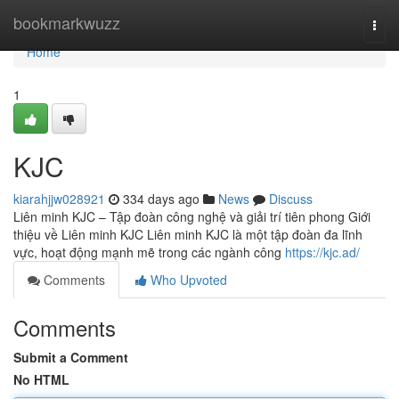
Home
bookmarkwuzz
Togg
navi
Home
1
KJC
kiarahjjw028921
334 days ago
News
Discuss
Liên minh KJC – Tập đoàn công nghệ và giải trí tiên phong Giới
thiệu về Liên minh KJC Liên minh KJC là một tập đoàn đa lĩnh
vực, hoạt động mạnh mẽ trong các ngành công
https://kjc.ad/
Comments
Who Upvoted
Comments
Submit a Comment
No HTML