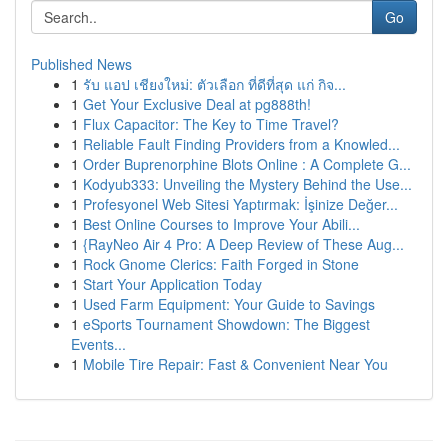
Go
Published News
1
รับ แอป เชียงใหม่: ตัวเลือก ที่ดีที่สุด แก่ กิจ...
1
Get Your Exclusive Deal at pg888th!
1
Flux Capacitor: The Key to Time Travel?
1
Reliable Fault Finding Providers from a Knowled...
1
Order Buprenorphine Blots Online : A Complete G...
1
Kodyub333: Unveiling the Mystery Behind the Use...
1
Profesyonel Web Sitesi Yaptırmak: İşinize Değer...
1
Best Online Courses to Improve Your Abili...
1
{RayNeo Air 4 Pro: A Deep Review of These Aug...
1
Rock Gnome Clerics: Faith Forged in Stone
1
Start Your Application Today
1
Used Farm Equipment: Your Guide to Savings
1
eSports Tournament Showdown: The Biggest
Events...
1
Mobile Tire Repair: Fast & Convenient Near You