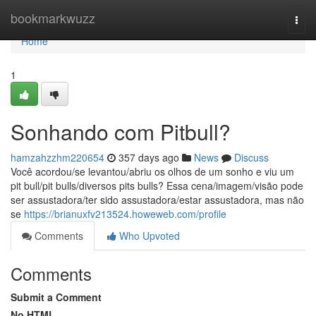
Home
bookmarkwuzz
Togg
navi
Home
1
Sonhando com Pitbull?
hamzahzzhm220654
357 days ago
News
Discuss
Você acordou/se levantou/abriu os olhos de um sonho e viu um
pit bull/pit bulls/diversos pits bulls? Essa cena/imagem/visão pode
ser assustadora/ter sido assustadora/estar assustadora, mas não
se
https://brianuxfv213524.howeweb.com/profile
Comments
Who Upvoted
Comments
Submit a Comment
No HTML