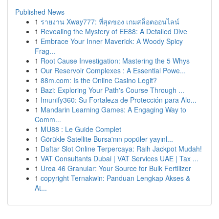
Published News
1
รายงาน Xway777: ที่สุดของ เกมสล็อตออนไลน์
1
Revealing the Mystery of EE88: A Detailed Dive
1
Embrace Your Inner Maverick: A Woody Spicy
Frag...
1
Root Cause Investigation: Mastering the 5 Whys
1
Our Reservoir Complexes : A Essential Powe...
1
88m.com: Is the Online Casino Legit?
1
Bazi: Exploring Your Path's Course Through ...
1
Imunify360: Su Fortaleza de Protección para Alo...
1
Mandarin Learning Games: A Engaging Way to
Comm...
1
MU88 : Le Guide Complet
1
Görükle Satellite Bursa'nın popüler yayınl...
1
Daftar Slot Online Terpercaya: Raih Jackpot Mudah!
1
VAT Consultants Dubai | VAT Services UAE | Tax ...
1
Urea 46 Granular: Your Source for Bulk Fertilizer
1
copyright Ternakwin: Panduan Lengkap Akses &
At...