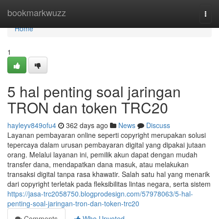
Home
bookmarkwuzz
Togg
navi
Home
1
5 hal penting soal jaringan
TRON dan token TRC20
hayleyv849ofu4
362 days ago
News
Discuss
Layanan pembayaran online seperti copyright merupakan solusi
tepercaya dalam urusan pembayaran digital yang dipakai jutaan
orang. Melalui layanan ini, pemilik akun dapat dengan mudah
transfer dana, mendapatkan dana masuk, atau melakukan
transaksi digital tanpa rasa khawatir. Salah satu hal yang menarik
dari copyright terletak pada fleksibilitas lintas negara, serta sistem
https://jasa-trc2058750.blogprodesign.com/57978063/5-hal-
penting-soal-jaringan-tron-dan-token-trc20
Comments
Who Upvoted