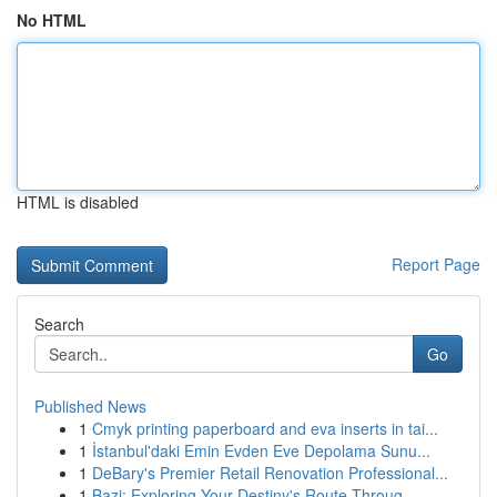
No HTML
HTML is disabled
Report Page
Search
Go
Published News
1
Cmyk printing paperboard and eva inserts in tai...
1
İstanbul'daki Emin Evden Eve Depolama Sunu...
1
DeBary's Premier Retail Renovation Professional...
1
Bazi: Exploring Your Destiny's Route Throug...