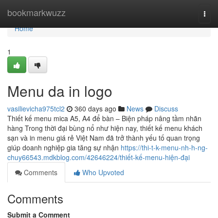
Home
bookmarkwuzz
Togg
navi
Home
1
Menu da in logo
vasilievicha975tcl2
360 days ago
News
Discuss
Thiết kế menu mica A5, A4 để bàn – Biện pháp nâng tầm nhãn
hàng Trong thời đại bùng nổ như hiện nay, thiết kế menu khách
sạn và in menu giá rẻ Việt Nam đã trở thành yếu tố quan trọng
giúp doanh nghiệp gia tăng sự nhận
https://thi-t-k-menu-nh-h-ng-
chuy66543.mdkblog.com/42646224/thiết-kế-menu-hiện-đại
Comments
Who Upvoted
Comments
Submit a Comment