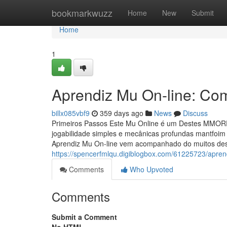
Home
bookmarkwuzz
Home
New
Submit
Home
1
Aprendiz Mu On-line: Com
billx085vbf9
359 days ago
News
Discuss
Primeiros Passos Este Mu Online é um Destes MMOR
jogabilidade simples e mecânicas profundas mantfoim
Aprendiz Mu On-line vem acompanhado do muitos desaf
https://spencerfmlqu.digiblogbox.com/61225723/aprend
Comments
Who Upvoted
Comments
Submit a Comment