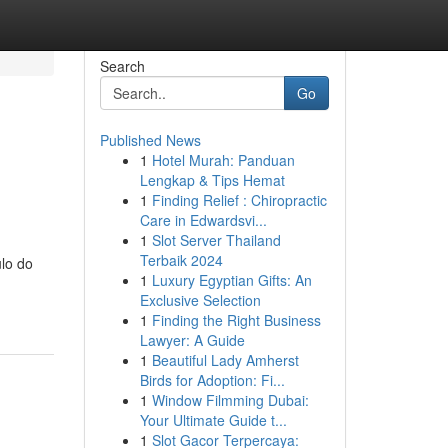
Search
Go
Published News
1
Hotel Murah: Panduan
Lengkap & Tips Hemat
1
Finding Relief : Chiropractic
Care in Edwardsvi...
1
Slot Server Thailand
Terbaik 2024
lo do
1
Luxury Egyptian Gifts: An
Exclusive Selection
1
Finding the Right Business
Lawyer: A Guide
1
Beautiful Lady Amherst
Birds for Adoption: Fi...
1
Window Filmming Dubai:
Your Ultimate Guide t...
1
Slot Gacor Terpercaya: