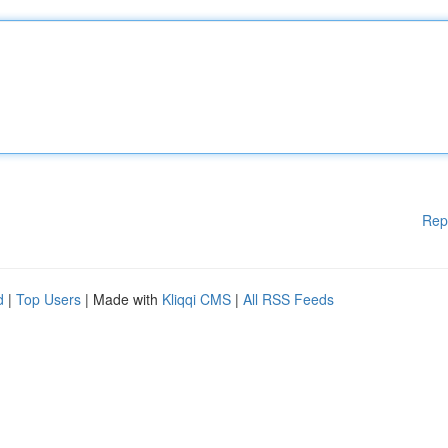
Rep
d
|
Top Users
| Made with
Kliqqi CMS
|
All RSS Feeds