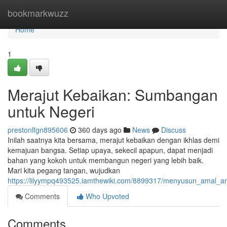
Home
bookmarkwuzz
Home
1
Merajut Kebaikan: Sumbangan
untuk Negeri
prestonlfgn895606
360 days ago
News
Discuss
Inilah saatnya kita bersama, merajut kebaikan dengan ikhlas demi
kemajuan bangsa. Setiap upaya, sekecil apapun, dapat menjadi
bahan yang kokoh untuk membangun negeri yang lebih baik.
Mari kita pegang tangan, wujudkan
https://lilyympq493525.iamthewiki.com/8899317/menyusun_amal_
Comments
Who Upvoted
Comments