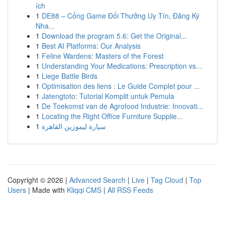
ích
1
DE88 – Cổng Game Đổi Thưởng Uy Tín, Đăng Ký
Nha...
1
Download the program 5.6: Get the Original...
1
Best AI Platforms: Our Analysis
1
Feline Wardens: Masters of the Forest
1
Understanding Your Medications: Prescription vs...
1
Liege Battle Birds
1
Optimisation des liens : Le Guide Complet pour ...
1
Jatengtoto: Tutorial Komplit untuk Pemula
1
De Toekomst van de Agrofood Industrie: Innovati...
1
Locating the Right Office Furniture Supplie...
1
سيارة ليموزين القاهرة
Copyright © 2026 |
Advanced Search
|
Live
|
Tag Cloud
|
Top
Users
| Made with
Kliqqi CMS
|
All RSS Feeds