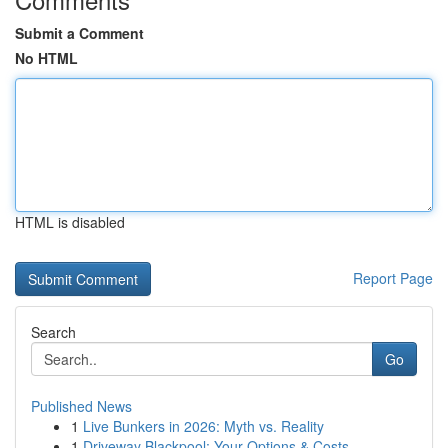
Submit a Comment
No HTML
HTML is disabled
Report Page
Search
Go
Published News
1
Live Bunkers in 2026: Myth vs. Reality
1
Driveway Blackpool: Your Options & Costs