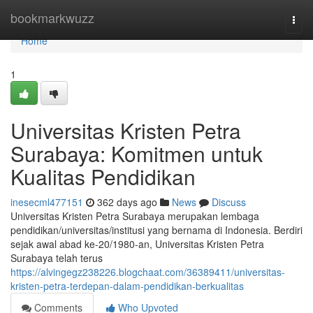
Home
bookmarkwuzz
Togg
navi
Home
1
Universitas Kristen Petra
Surabaya: Komitmen untuk
Kualitas Pendidikan
inesecml477151
362 days ago
News
Discuss
Universitas Kristen Petra Surabaya merupakan lembaga
pendidikan/universitas/institusi yang bernama di Indonesia. Berdiri
sejak awal abad ke-20/1980-an, Universitas Kristen Petra
Surabaya telah terus
https://alvingegz238226.blogchaat.com/36389411/universitas-
kristen-petra-terdepan-dalam-pendidikan-berkualitas
Comments
Who Upvoted