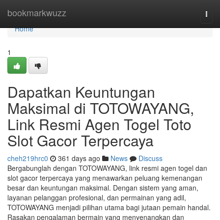
Home
bookmarkwuzz
Togg
navi
Home
1
Dapatkan Keuntungan
Maksimal di TOTOWAYANG,
Link Resmi Agen Togel Toto
Slot Gacor Terpercaya
cheh219hrc0
361 days ago
News
Discuss
Bergabunglah dengan TOTOWAYANG, link resmi agen togel dan
slot gacor terpercaya yang menawarkan peluang kemenangan
besar dan keuntungan maksimal. Dengan sistem yang aman,
layanan pelanggan profesional, dan permainan yang adil,
TOTOWAYANG menjadi pilihan utama bagi jutaan pemain handal.
Rasakan pengalaman bermain yang menyenangkan dan