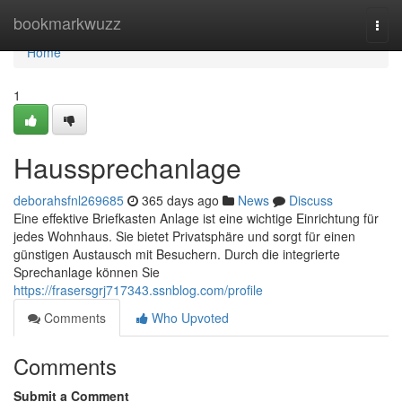
Home
bookmarkwuzz
Togg
navi
Home
1
Haussprechanlage
deborahsfnl269685
365 days ago
News
Discuss
Eine effektive Briefkasten Anlage ist eine wichtige Einrichtung für
jedes Wohnhaus. Sie bietet Privatsphäre und sorgt für einen
günstigen Austausch mit Besuchern. Durch die integrierte
Sprechanlage können Sie
https://frasersgrj717343.ssnblog.com/profile
Comments
Who Upvoted
Comments
Submit a Comment