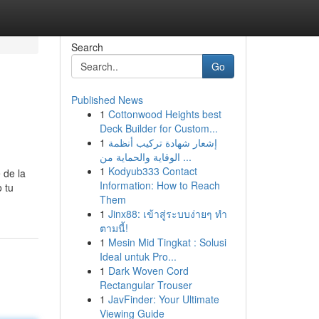
Search
Go
Published News
1
Cottonwood Heights best
Deck Builder for Custom...
1
إشعار شهادة تركيب أنظمة
الوقاية والحماية من ...
1
Kodyub333 Contact
 de la
Information: How to Reach
 tu
Them
1
Jinx88: เข้าสู่ระบบง่ายๆ ทำ
ตามนี้!
1
Mesin Mid Tingkat : Solusi
Ideal untuk Pro...
1
Dark Woven Cord
Rectangular Trouser
1
JavFinder: Your Ultimate
Viewing Guide