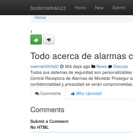
Home
bookmarkwuzz
Home
New
Submit
Home
1
Todo acerca de alarmas c
owenw000rkd2
364 days ago
News
Discuss
Todos sus sistemas de seguridad son personalizables e
Central Receptora de Alarmas de Movistar Prosegur so
confidencialidad y privacidad se verán comprometida
Comments
Who Upvoted
Comments
Submit a Comment
No HTML