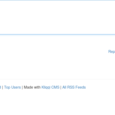
Rep
d
|
Top Users
| Made with
Kliqqi CMS
|
All RSS Feeds