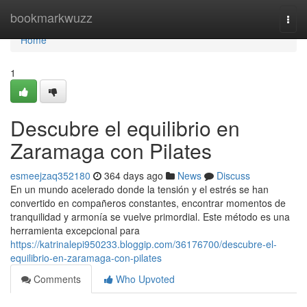
Home
bookmarkwuzz
Togg
navi
Home
1
Descubre el equilibrio en
Zaramaga con Pilates
esmeejzaq352180
364 days ago
News
Discuss
En un mundo acelerado donde la tensión y el estrés se han
convertido en compañeros constantes, encontrar momentos de
tranquilidad y armonía se vuelve primordial. Este método es una
herramienta excepcional para
https://katrinalepi950233.bloggip.com/36176700/descubre-el-
equilibrio-en-zaramaga-con-pilates
Comments
Who Upvoted