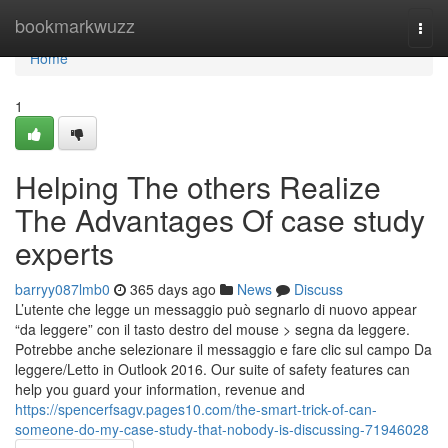
Home
bookmarkwuzz
Togg
navi
Home
1
Helping The others Realize
The Advantages Of case study
experts
barryy087lmb0
365 days ago
News
Discuss
L’utente che legge un messaggio può segnarlo di nuovo appear
“da leggere” con il tasto destro del mouse > segna da leggere.
Potrebbe anche selezionare il messaggio e fare clic sul campo Da
leggere/Letto in Outlook 2016. Our suite of safety features can
help you guard your information, revenue and
https://spencerfsagv.pages10.com/the-smart-trick-of-can-
someone-do-my-case-study-that-nobody-is-discussing-71946028