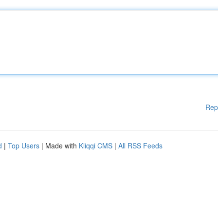
Rep
d
|
Top Users
| Made with
Kliqqi CMS
|
All RSS Feeds