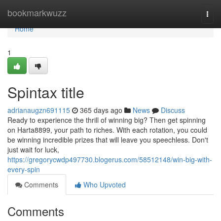
Home
bookmarkwuzz
Togg
navi
Home
1
Spintax title
adrianaugzn691115
365 days ago
News
Discuss
Ready to experience the thrill of winning big? Then get spinning
on Harta8899, your path to riches. With each rotation, you could
be winning incredible prizes that will leave you speechless. Don't
just wait for luck,
https://gregorycwdp497730.blogerus.com/58512148/win-big-with-
every-spin
Comments
Who Upvoted
Comments