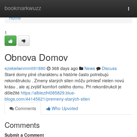
Home
bookmarkwuzz
Togg
navi
Home
1
Obnova Domov
ezekielwnmm091880
368 days ago
News
Discuss
Staré domy plné charakteru a histórie často potrebujú
rekonštrukciu . Zmeny starých stien môžu priniesť nielen novú
krásu , ale aj zvýšiť komfort celého domu. Pri rekonštrukcii je
dôležité
https://albieziht085829.blue-
blogs.com/44145621/premeny-starých-stien
Comments
Who Upvoted
Comments
Submit a Comment