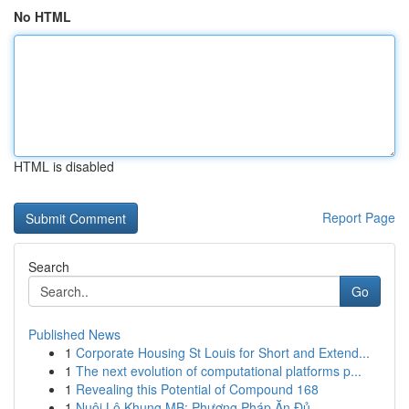
No HTML
HTML is disabled
Report Page
Search
Go
Published News
1
Corporate Housing St Louis for Short and Extend...
1
The next evolution of computational platforms p...
1
Revealing this Potential of Compound 168
1
Nuôi Lô Khung MB: Phương Pháp Ăn Đủ