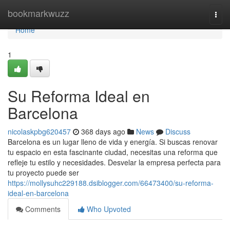
Home
bookmarkwuzz
Togg
navi
Home
1
Su Reforma Ideal en
Barcelona
nicolaskpbg620457
368 days ago
News
Discuss
Barcelona es un lugar lleno de vida y energía. Si buscas renovar
tu espacio en esta fascinante ciudad, necesitas una reforma que
refleje tu estilo y necesidades. Desvelar la empresa perfecta para
tu proyecto puede ser
https://mollysuhc229188.dsiblogger.com/66473400/su-reforma-
ideal-en-barcelona
Comments
Who Upvoted