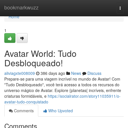
Home
bookmarkwuzz
Togg
navi
Home
1
Avatar World: Tudo
Desbloqueado!
aliviagxte008009
386 days ago
News
Discuss
Prepare-se para uma viagem incrível no mundo de Avatar! Com
"Tudo Desbloqueado", você terá acesso a todos os recursos do
universo mágico de Avatar. Explore {planetas{ incríveis, enfrente
criaturas formidáveis, e
https://socialrator.com/story11035911/o-
avatar-tudo-conquistado
Comments
Who Upvoted
Comments