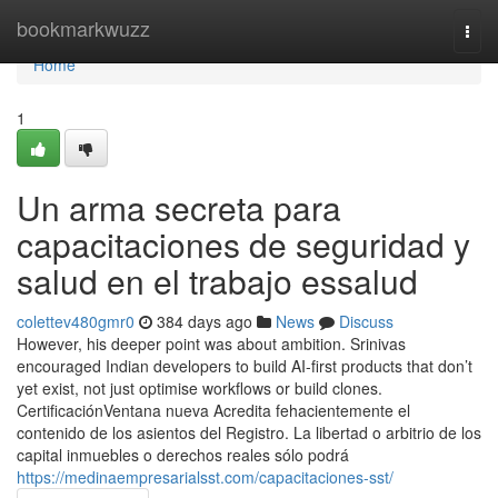
Home
bookmarkwuzz
Togg
navi
Home
1
Un arma secreta para
capacitaciones de seguridad y
salud en el trabajo essalud
colettev480gmr0
384 days ago
News
Discuss
However, his deeper point was about ambition. Srinivas
encouraged Indian developers to build AI-first products that don’t
yet exist, not just optimise workflows or build clones.
CertificaciónVentana nueva Acredita fehacientemente el
contenido de los asientos del Registro. La libertad o arbitrio de los
capital inmuebles o derechos reales sólo podrá
https://medinaempresarialsst.com/capacitaciones-sst/