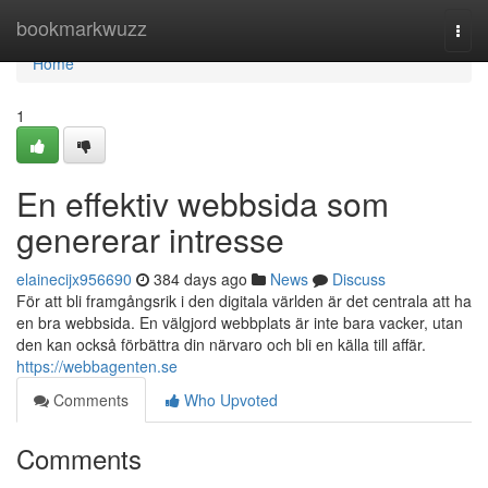
Home
bookmarkwuzz
Togg
navi
Home
1
En effektiv webbsida som
genererar intresse
elainecijx956690
384 days ago
News
Discuss
För att bli framgångsrik i den digitala världen är det centrala att ha
en bra webbsida. En välgjord webbplats är inte bara vacker, utan
den kan också förbättra din närvaro och bli en källa till affär.
https://webbagenten.se
Comments
Who Upvoted
Comments