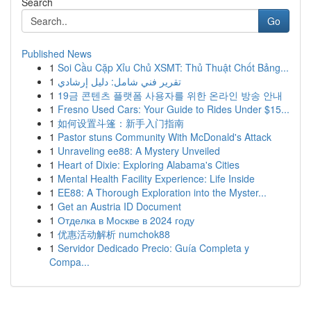
Search
Go
Published News
1
Soi Cầu Cặp Xỉu Chủ XSMT: Thủ Thuật Chốt Bảng...
1
تقرير فني شامل: دليل إرشادي
1
19금 콘텐츠 플랫폼 사용자를 위한 온라인 방송 안내
1
Fresno Used Cars: Your Guide to Rides Under $15...
1
如何设置斗篷：新手入门指南
1
Pastor stuns Community With McDonald's Attack
1
Unraveling ee88: A Mystery Unveiled
1
Heart of Dixie: Exploring Alabama's Cities
1
Mental Health Facility Experience: Life Inside
1
EE88: A Thorough Exploration into the Myster...
1
Get an Austria ID Document
1
Отделка в Москве в 2024 году
1
优惠活动解析 numchok88
1
Servidor Dedicado Precio: Guía Completa y
Compa...