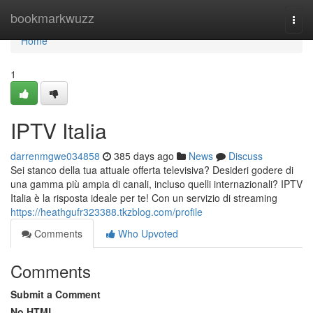
Home
bookmarkwuzz
Togg
navi
Home
1
IPTV Italia
darrenmgwe034858
385 days ago
News
Discuss
Sei stanco della tua attuale offerta televisiva? Desideri godere di
una gamma più ampia di canali, incluso quelli internazionali? IPTV
Italia è la risposta ideale per te! Con un servizio di streaming
https://heathgufr323388.tkzblog.com/profile
Comments
Who Upvoted
Comments
Submit a Comment
No HTML