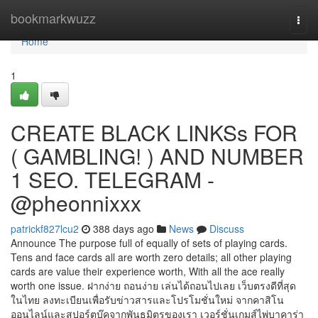
Home
bookmarkwuzz
Togg
navi
Home
1
CREATE BLACK LINKSs FOR
( GAMBLING! ) AND NUMBER
1 SEO. TELEGRAM -
@pheonnixxx
patrickf827lcu2
388 days ago
News
Discuss
Announce The purpose full of equally of sets of playing cards.
Tens and face cards all are worth zero details; all other playing
cards are value their experience worth, With all the ace really
worth one issue. ฝากง่าย ถอนง่าย เล่นได้ถอนไปเลย เว็บตรงดีที่สุด
ในไทย ลงทะเบียนเพื่อรับข่าวสารและโปรโมชั่นใหม่ จากคาสิโน
ออนไลน์และสปอร์ตบุ๊คจากพันธมิตรของเรา เวอร์ชั่นเกมส์ไพ่บาคาร่า