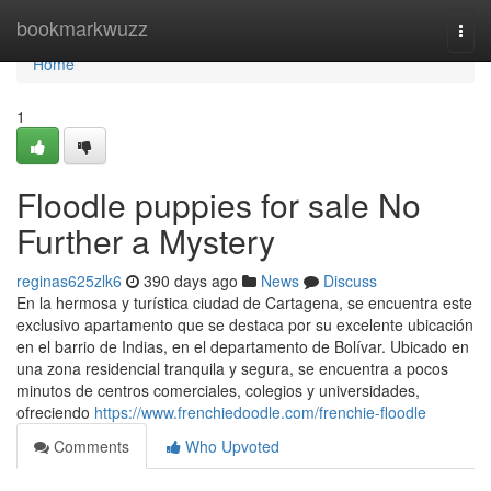
Home
bookmarkwuzz
Togg
navi
Home
1
Floodle puppies for sale No
Further a Mystery
reginas625zlk6
390 days ago
News
Discuss
En la hermosa y turística ciudad de Cartagena, se encuentra este
exclusivo apartamento que se destaca por su excelente ubicación
en el barrio de Indias, en el departamento de Bolívar. Ubicado en
una zona residencial tranquila y segura, se encuentra a pocos
minutos de centros comerciales, colegios y universidades,
ofreciendo
https://www.frenchiedoodle.com/frenchie-floodle
Comments
Who Upvoted