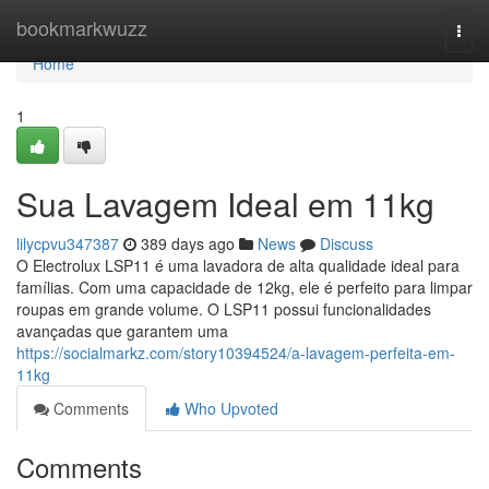
Home
bookmarkwuzz
Togg
navi
Home
1
Sua Lavagem Ideal em 11kg
lilycpvu347387
389 days ago
News
Discuss
O Electrolux LSP11 é uma lavadora de alta qualidade ideal para
famílias. Com uma capacidade de 12kg, ele é perfeito para limpar
roupas em grande volume. O LSP11 possui funcionalidades
avançadas que garantem uma
https://socialmarkz.com/story10394524/a-lavagem-perfeita-em-
11kg
Comments
Who Upvoted
Comments