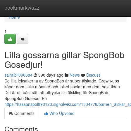
Home
bookmarkwuzz
Home
1
Lilla gossarna gillar SpongBob
Gosedjur!
sairalbll090684
390 days ago
News
Discuss
De lilla leksakerna av SpongBob är super älskade. Grown-ups
köper dom i alla mönster och folket spelar med dem hela tiden.
Det är ett bäst sätt att uttrycka sin älskling för SpongBob.
SpongBob Gosebo: En
https://hassanspol893123.signalwiki.com/1534778/barnen_älskar_
Comments
Who Upvoted
Comments