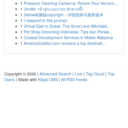
1
Pressure Cleaning Canberra: Revive Your Home's ...
1
Jinx88: เข้าสู่ระบบง่ายๆ ทำตามนี้!
1
Safew电脑版copyright：详细指南与最新版本
1
I respond to this prompt.
1
Virtual Ejari in Dubai: The Smart and Affordabl...
1
Pet Shop Grooming Indonesia: Tips dan Peraw...
1
Coastal Development Services in Moble Alabama
1
AmericaCelebz.com remains a top destinati...
Copyright © 2026 |
Advanced Search
|
Live
|
Tag Cloud
|
Top
Users
| Made with
Kliqqi CMS
|
All RSS Feeds