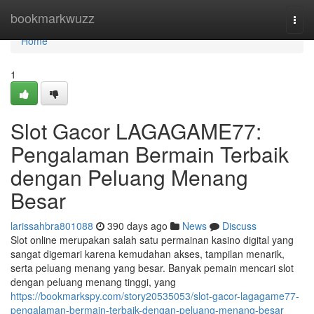
Home
bookmarkwuzz
Togg
navi
Home
1
Slot Gacor LAGAGAME77:
Pengalaman Bermain Terbaik
dengan Peluang Menang
Besar
larissahbra801088
390 days ago
News
Discuss
Slot online merupakan salah satu permainan kasino digital yang
sangat digemari karena kemudahan akses, tampilan menarik,
serta peluang menang yang besar. Banyak pemain mencari slot
dengan peluang menang tinggi, yang
https://bookmarkspy.com/story20535053/slot-gacor-lagagame77-
pengalaman-bermain-terbaik-dengan-peluang-menang-besar