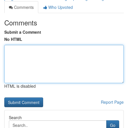
Comments
Who Upvoted
Comments
Submit a Comment
No HTML
HTML is disabled
Report Page
Search
Go