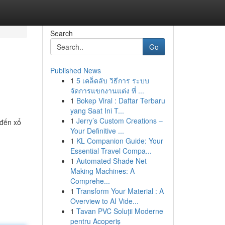
Search
Go
Published News
1
5 เคล็ดลับ วิธีการ ระบบ
จัดการแขกงานแต่ง ที่ ...
1
Bokep Viral : Daftar Terbaru
yang Saat Ini T...
1
Jerry’s Custom Creations –
 đến xổ
Your Definitive ...
1
KL Companion Guide: Your
Essential Travel Compa...
1
Automated Shade Net
Making Machines: A
Comprehe...
1
Transform Your Material : A
Overview to AI Vide...
1
Tavan PVC Soluții Moderne
pentru Acoperiș