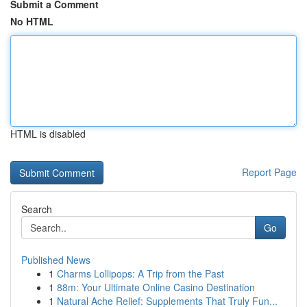
Submit a Comment
No HTML
HTML is disabled
Report Page
Search
Go
Published News
1
Charms Lollipops: A Trip from the Past
1
88m: Your Ultimate Online Casino Destination
1
Natural Ache Relief: Supplements That Truly Fun...