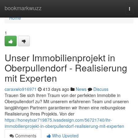
Home
bookmarkwuzz
Togg
navi
Home
1
Unser Immobilienprojekt in
Oberpullendorf - Realisierung
mit Experten
caraxwio916971
413 days ago
News
Discuss
Trauen Sie sich Ihren Traum von der perfekten Immobilie in
Oberpullendorf zu? Mit unserem erfahrenen Team und unseren
langjährigen Partnern garantieren wir Ihnen eine reibungslose
Realisierung Ihres Projekts. Von der
https://honeytxar719875.ivasdesign.com/56721740/ihr-
immobilienprojekt-in-oberpullendorf-realisierung-mit-experten
Comments
Who Upvoted