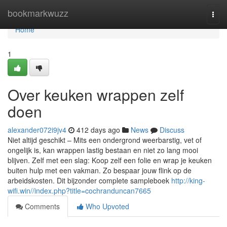
Home
bookmarkwuzz
Togg
navi
Home
1
Over keuken wrappen zelf
doen
alexander072i9jv4
412 days ago
News
Discuss
Niet altijd geschikt – Mits een ondergrond weerbarstig, vet of
ongelijk is, kan wrappen lastig bestaan en niet zo lang mooi
blijven. Zelf met een slag: Koop zelf een folie en wrap je keuken
buiten hulp met een vakman. Zo bespaar jouw flink op de
arbeidskosten. Dit bijzonder complete sampleboek
http://king-
wifi.win//index.php?title=cochranduncan7665
Comments
Who Upvoted