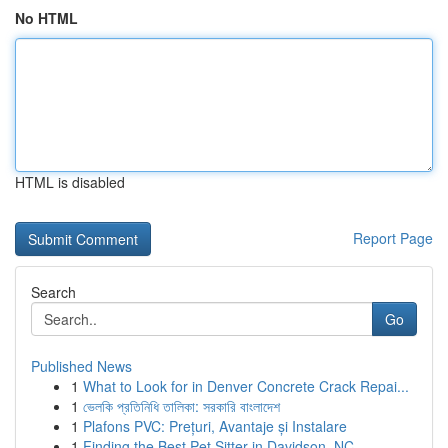
No HTML
HTML is disabled
Report Page
Search
Go
Published News
1
What to Look for in Denver Concrete Crack Repai...
1
ভেলকি প্রতিনিধি তালিকা: সরকারি বাংলাদেশ
1
Plafons PVC: Prețuri, Avantaje și Instalare
1
Finding the Best Pet Sitter in Davidson, NC