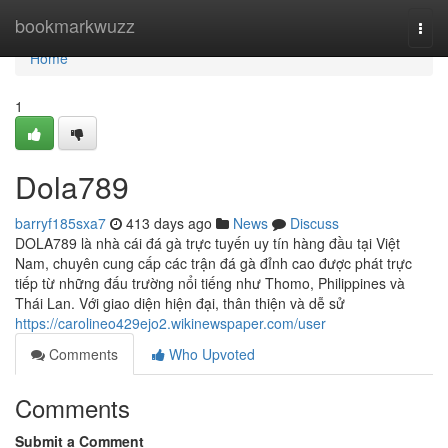
Home
bookmarkwuzz
Togg
navi
Home
1
Dola789
barryf185sxa7
413 days ago
News
Discuss
DOLA789 là nhà cái đá gà trực tuyến uy tín hàng đầu tại Việt
Nam, chuyên cung cấp các trận đá gà đỉnh cao được phát trực
tiếp từ những đấu trường nổi tiếng như Thomo, Philippines và
Thái Lan. Với giao diện hiện đại, thân thiện và dễ sử
https://carolineo429ejo2.wikinewspaper.com/user
Comments
Who Upvoted
Comments
Submit a Comment