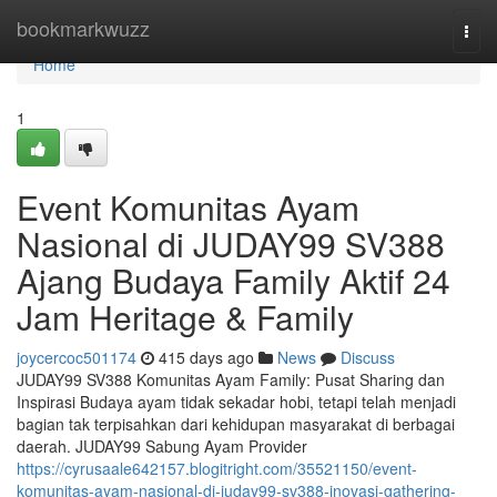
Home
bookmarkwuzz
Togg
navi
Home
1
Event Komunitas Ayam
Nasional di JUDAY99 SV388
Ajang Budaya Family Aktif 24
Jam Heritage & Family
joycercoc501174
415 days ago
News
Discuss
JUDAY99 SV388 Komunitas Ayam Family: Pusat Sharing dan
Inspirasi Budaya ayam tidak sekadar hobi, tetapi telah menjadi
bagian tak terpisahkan dari kehidupan masyarakat di berbagai
daerah. JUDAY99 Sabung Ayam Provider
https://cyrusaale642157.blogitright.com/35521150/event-
komunitas-ayam-nasional-di-juday99-sv388-inovasi-gathering-