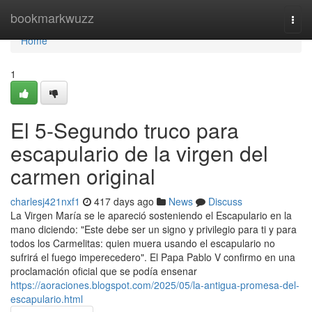
Home
bookmarkwuzz
Togg
navi
Home
1
El 5-Segundo truco para
escapulario de la virgen del
carmen original
charlesj421nxf1
417 days ago
News
Discuss
La Virgen María se le apareció sosteniendo el Escapulario en la
mano diciendo: "Este debe ser un signo y privilegio para ti y para
todos los Carmelitas: quien muera usando el escapulario no
sufrirá el fuego imperecedero". El Papa Pablo V confirmo en una
proclamación oficial que se podía ensenar
https://aoraciones.blogspot.com/2025/05/la-antigua-promesa-del-
escapulario.html