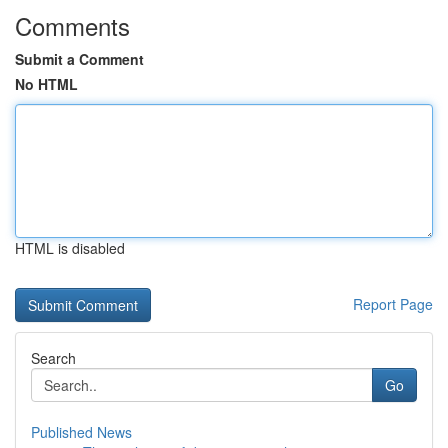
Comments
Submit a Comment
No HTML
HTML is disabled
Report Page
Search
Go
Published News