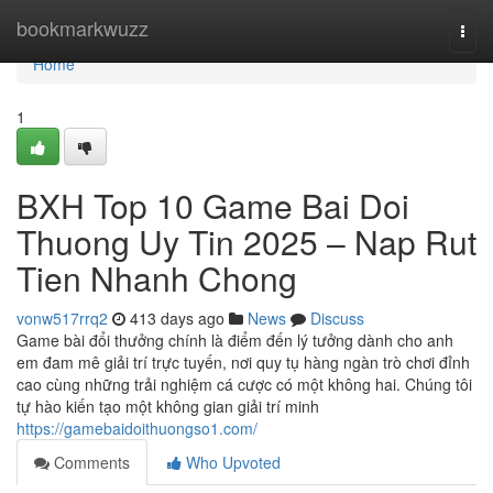
Home
bookmarkwuzz
Togg
navi
Home
1
BXH Top 10 Game Bai Doi
Thuong Uy Tin 2025 – Nap Rut
Tien Nhanh Chong
vonw517rrq2
413 days ago
News
Discuss
Game bài đổi thưởng chính là điểm đến lý tưởng dành cho anh
em đam mê giải trí trực tuyến, nơi quy tụ hàng ngàn trò chơi đỉnh
cao cùng những trải nghiệm cá cược có một không hai. Chúng tôi
tự hào kiến tạo một không gian giải trí minh
https://gamebaidoithuongso1.com/
Comments
Who Upvoted