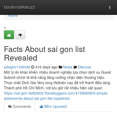
Home
bookmarkwuzz
Togg
navi
Home
1
Facts About sai gon list
Revealed
edsgerr134lmt6
416 days ago
News
Discuss
Một lý do khác khiến nhiều doanh nghiệp lựa chọn dịch vụ Guest
Submit chính là khả năng tăng cường nhận diện thương hiệu.
Thực chất Dinh Gia Very long Helloện nay đã trở thành Bảo tàng
Thành phố Hồ Chí Minh, nơi lưu giữ rất nhiều hiện vật quan
https://sai-gon-list82602.theobloggers.com/41996998/5-simple-
statements-about-sai-gon-list-explained
Comments
Who Upvoted